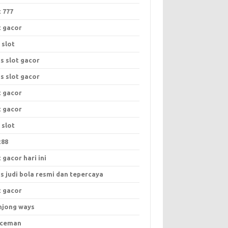
t 777
t gacor
 slot
us slot gacor
us slot gacor
t gacor
t gacor
 slot
t88
t gacor hari ini
us judi bola resmi dan tepercaya
t gacor
jong ways
aceman