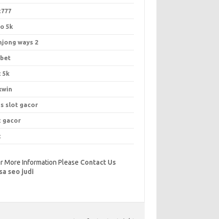
t777
o 5k
jong ways 2
bet
t 5k
xwin
us slot gacor
t gacor
t
r More Information Please
Contact Us
sa seo judi