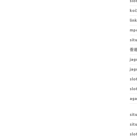
slo
koi
lin
mpo
sit
香
jag
jag
slo
slo
aga
sit
sit
slo