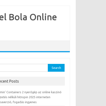
el Bola Online
ecent Posts
min’ Containers 2 nyerőgép az online kaszinó
zetés nélküli hitnspin 2025 interneten
baverzió, fogadás ingyenes