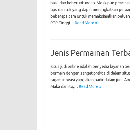
baik, dan keberuntungan. Meskipun permai
tips dan trik yang dapat meningkatkan pelu
beberapa cara untuk memaksimalkan peluang 
RTP Tinggi…
Read More »
Jenis Permainan Terba
Situs judi online adalah penyedia layanan be
bermain dengan sangat praktis di dalam situ
ragam inovasi yang akan hadir dalam judi. An
Maka dari itu,…
Read More »