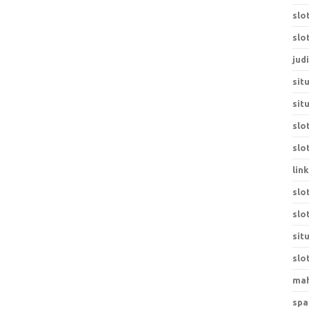
slo
slo
judi
sit
sit
slo
slo
link
slo
slo
sit
slo
mah
sp