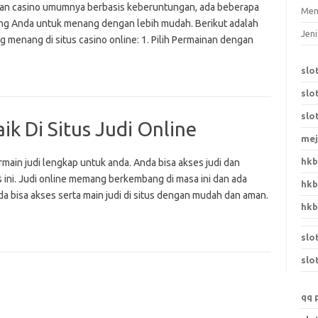
o
nan casino umumnya berbasis keberuntungan, ada beberapa
Men
r
ang Anda untuk menang dengan lebih mudah. Berikut adalah
Jeni
:
menang di situs casino online: 1. Pilih Permainan dengan
slo
slo
slo
ik Di Situs Judi Online
mej
hk
rmain judi lengkap untuk anda. Anda bisa akses judi dan
s ini. Judi online memang berkembang di masa ini dan ada
hk
da bisa akses serta main judi di situs dengan mudah dan aman.
hk
slo
slo
qq 