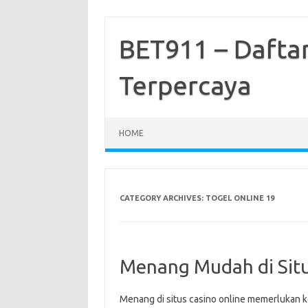
Skip
to
content
BET911 – Daftar
Terpercaya
HOME
CATEGORY ARCHIVES:
TOGEL ONLINE 19
Menang Mudah di Situ
Menang di situs casino online memerlukan 